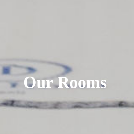
O
u
r
R
o
o
m
s