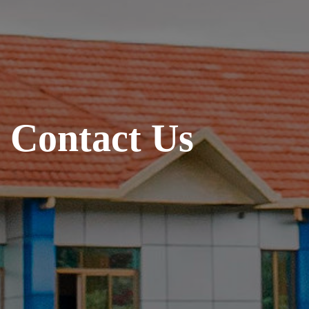
C
o
n
t
a
c
t
U
s